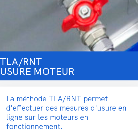
TLA/RNT
USURE MOTEUR
La méthode TLA/RNT permet
d'effectuer des mesures d'usure en
ligne sur les moteurs en
fonctionnement.