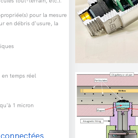
ules tout-terrain, etc.).
ppropriée(s) pour la mesure
ur en débris d'usure, la
liques
 en temps réel
qu'à 1 micron
 connectées